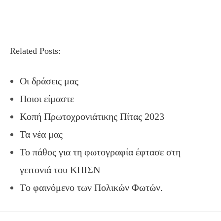
Related Posts:
Οι δράσεις μας
Ποιοι είμαστε
Κοπή Πρωτοχρονιάτικης Πίτας 2023
Τα νέα μας
Το πάθος για τη φωτογραφία έφτασε στη
γειτονιά του ΚΠΙΣΝ
Tο φαινόμενο των Πολικών Φωτών.