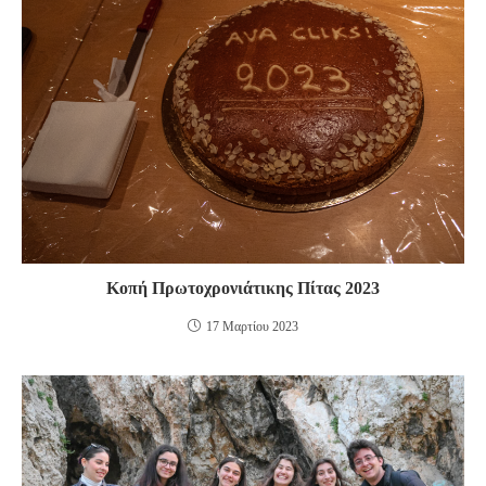
Κοπή Πρωτοχρονιάτικης Πίτας 2023
17 Μαρτίου 2023