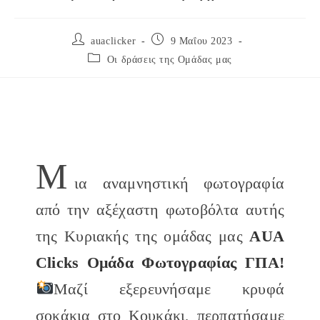
auaclicker
9 Μαΐου 2023
Οι δράσεις της Ομάδας μας
Μ
ια αναμνηστική φωτογραφία
από την αξέχαστη φωτοβόλτα αυτής
της Κυριακής της ομάδας μας
AUA
Clicks Ομάδα Φωτογραφίας ΓΠΑ!
Μαζί εξερευνήσαμε κρυφά
σοκάκια στο Κουκάκι, περπατήσαμε